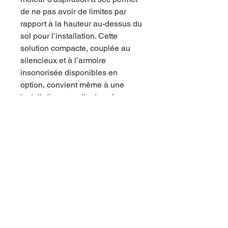
de ne pas avoir de limites par
rapport à la hauteur au-dessus du
sol pour l’installation. Cette
solution compacte, couplée au
silencieux et à l’armoire
insonorisée disponibles en
option, convient même à une
installation en salle de soins.
Données Techniques
Tous les tarifs du site sont affichés € HT
14 Ave du 1er Mai
91120 Palaiseau, France
contact@ekomfrance.fr
Tél : 01 86 64 00 18