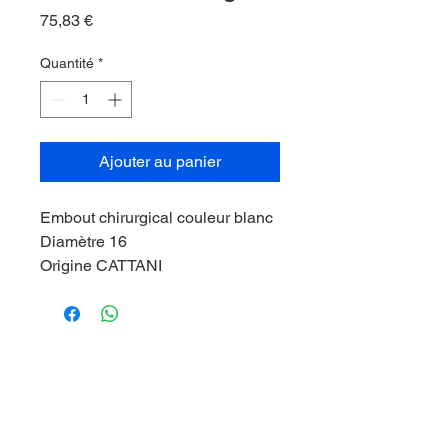
Prix
75,83 €
Quantité
*
Ajouter au panier
Embout chirurgical couleur blanc
Diamètre 16
Origine CATTANI
Tous les tarifs du site sont affichés € HT
14 Ave du 1er Mai
91120 Palaiseau, France
contact@ekomfrance.fr